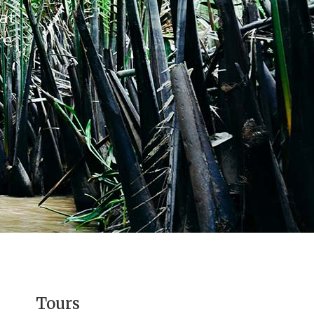
at
re
Tours