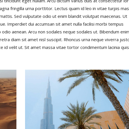
isl tincidunt eget nullam. Arcu dictum varius duis at consectetur l
na fringilla urna porttitor. Lectus quam id leo in vitae turpis ma
attis. Sed vulputate odio ut enim blandit volutpat maecenas. Ut
que. Imperdiet dui accumsan sit amet nulla facilisi morbi tempus
odo odio aenean. Arcu non sodales neque sodales ut. Bibendum eni
haretra diam sit amet nisl suscipit. Rhoncus urna neque viverra just
 id velit ut. Sit amet massa vitae tortor condimentum lacinia quis