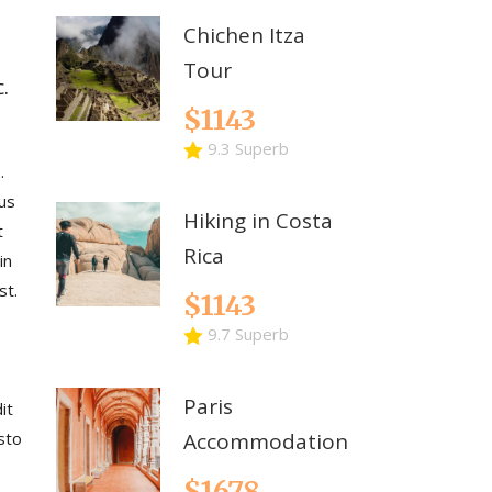
Chichen Itza
Tour
.
$1143
9.3 Superb
.
sus
Hiking in Costa
t
Rica
in
st.
$1143
9.7 Superb
Paris
it
sto
Accommodation
$1678