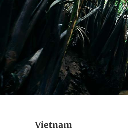
M
e
Vietnam