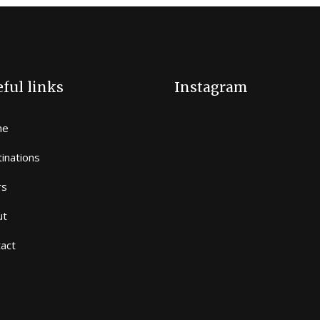
ful links
Instagram
me
inations
rs
ut
act