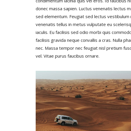
condimentum lacinia quis vel eros. Id faucibus n
donec massa sapien. Luctus venenatis lectus mag
sed elementum. Feugiat sed lectus vestibulum m
venenatis tellus in metus vulputate eu sceleris
iaculis. Eu facilisis sed odio morbi quis comm
facilisis gravida neque convallis a cras. Nulla p
nec. Massa tempor nec feugiat nisl pretium fusce
vel. Vitae purus faucibus ornare.