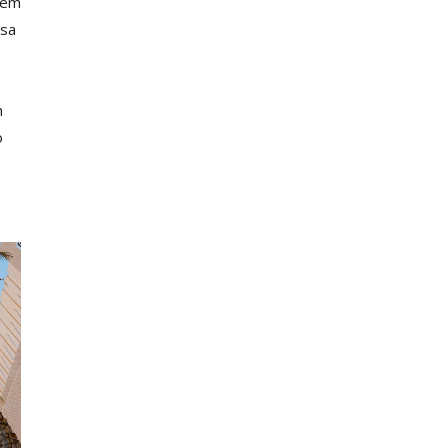
orem
ssa
m
o