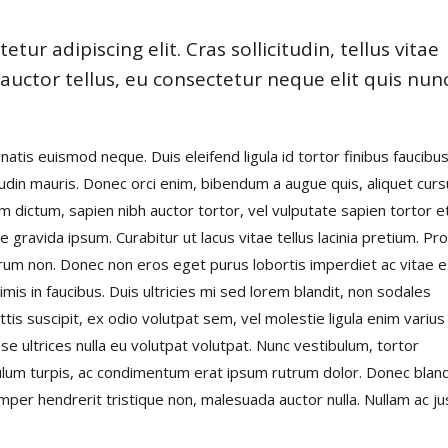
ur adipiscing elit. Cras sollicitudin, tellus vitae
uctor tellus, eu consectetur neque elit quis nunc
natis euismod neque. Duis eleifend ligula id tortor finibus faucibus
itudin mauris. Donec orci enim, bibendum a augue quis, aliquet cur
m dictum, sapien nibh auctor tortor, vel vulputate sapien tortor e
e gravida ipsum. Curabitur ut lacus vitae tellus lacinia pretium. Pro
utrum non. Donec non eros eget purus lobortis imperdiet ac vitae e
s in faucibus. Duis ultricies mi sed lorem blandit, non sodales
tis suscipit, ex odio volutpat sem, vel molestie ligula enim varius
e ultrices nulla eu volutpat volutpat. Nunc vestibulum, tortor
bulum turpis, ac condimentum erat ipsum rutrum dolor. Donec bland
mper hendrerit tristique non, malesuada auctor nulla. Nullam ac ju