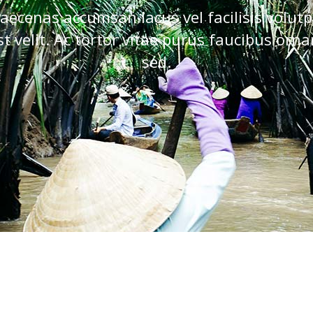
aecenas accumsan lacus vel facilisis volutp
st velit. Ac tortor vitae purus faucibus orna
sed.