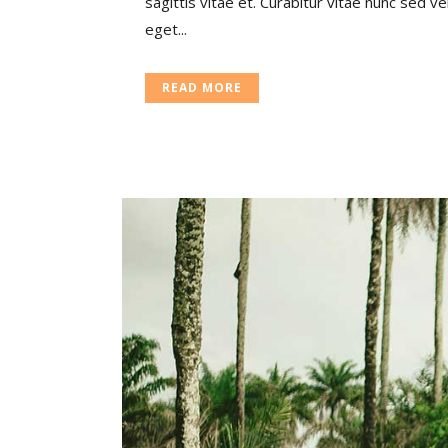
sagittis vitae et. Curabitur vitae nunc sed 
eget...
READ MORE