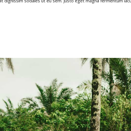
velit dignissim sodales ut eu sem. Justo eget magna fermentum iacu