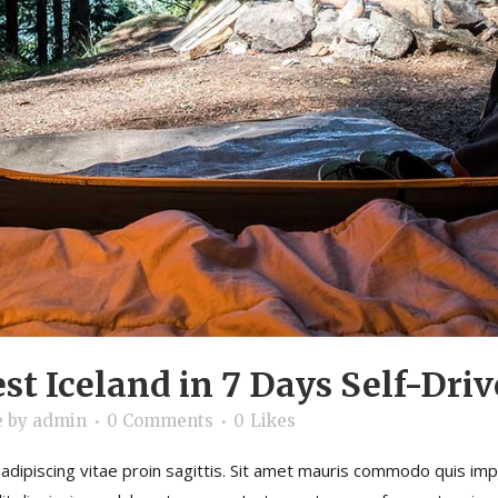
t Iceland in 7 Days Self-Driv
e
by
admin
0 Comments
0
Likes
dipiscing vitae proin sagittis. Sit amet mauris commodo quis im