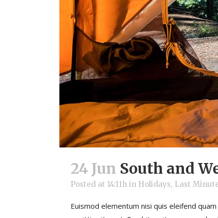
24 Jun
South and Wes
Posted at 14:11h
in
Holidays
,
Last Minut
Euismod elementum nisi quis eleifend quam a