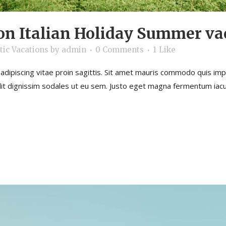
 on Italian Holiday Summer va
tic Vacations
by
admin
0 Comments
1
Like
dipiscing vitae proin sagittis. Sit amet mauris commodo quis im
velit dignissim sodales ut eu sem. Justo eget magna fermentum iacu