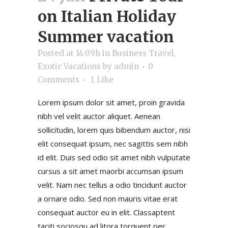
on Italian Holiday
Summer vacation
Posted at 14:09h
in
Business Travel
,
Exotic Vacations
by
admin
0
Comments
1
Like
Lorem ipsum dolor sit amet, proin gravida
nibh vel velit auctor aliquet. Aenean
sollicitudin, lorem quis bibendum auctor, nisi
elit consequat ipsum, nec sagittis sem nibh
id elit. Duis sed odio sit amet nibh vulputate
cursus a sit amet maorbi accumsan ipsum
velit. Nam nec tellus a odio tincidunt auctor
a ornare odio. Sed non mauris vitae erat
consequat auctor eu in elit. Classaptent
taciti sociosqu ad litora torquent per